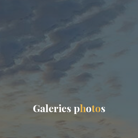
G
a
l
e
r
i
e
s
p
h
o
t
o
s