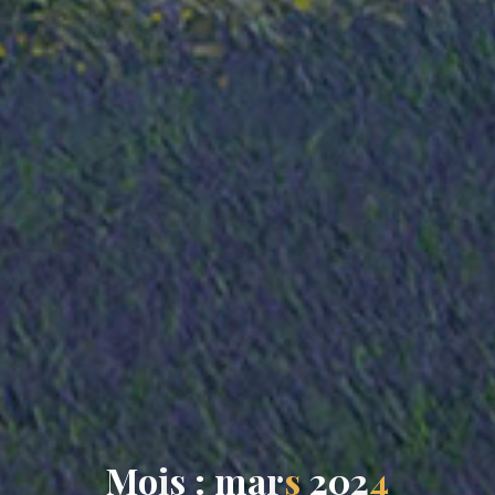
M
o
i
s
:
:
m
a
r
s
2
2
0
2
2
4