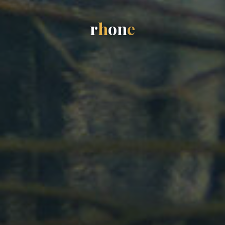
r
h
o
n
e