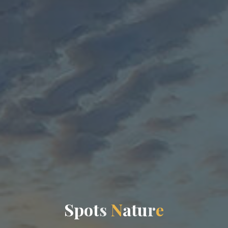
S
p
o
t
s
N
a
t
t
u
r
e